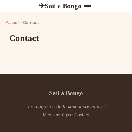
Sail à Bongo
✈
Accueil
›
Contact
Contact
Sail à Bongo
“Le magazine de la voile insouciante.”
Mentions légales
Contact